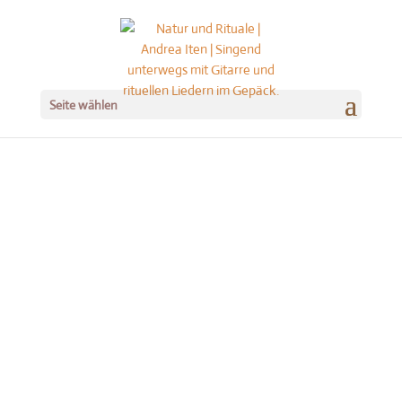
Seite wählen
Freie Zeremonien,
Singen in der
Natur, Waldkinder
Werkstatt –
authentisch,
natürlich,
menschenliebend