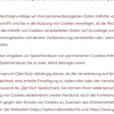
Rechtsgrundlage wir Ihre personenbezogenen Daten mithilfe vo
s zutrifft und Sie in die Nutzung von Cookies einwilligen, ist die
n die mithilfe von Cookies verarbeiteten Daten auf Grundlage un
lineangebotes und dessen Verbesserung) verarbeitet oder, wenn 
llen.
ziten Angaben zur Speicherdauer von permanenten Cookies mitte
e Speicherdauer bis zu zwei Jahre betragen kann.
spruch (Opt-Out): Abhängig davon, ob die Verarbeitung auf Gru
glichkeit, eine erteilte Einwilligung zu widerrufen oder der Vera
send als „Opt-Out“ bezeichnet). Sie können Ihren Widerspruch 
ung von Cookies deaktivieren (wobei hierdurch auch die Funktio
h gegen den Einsatz von Cookies zu Zwecken des Onlinemarketin
über die Webseiten https://optout.aboutads.info und https://www