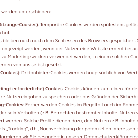
 werden unterschieden:
Sitzungs-Cookies)
: Temporäre Cookies werden spätestens gelös
 hat.
 bleiben auch nach dem Schliessen des Browsers gespeichert. S
kt angezeigt werden, wenn der Nutzer eine Website erneut besuc
r zu Marketingzwecken verwendet werden, in einem solchen Coo
werden von uns selbst gesetzt.
-Cookies)
: Drittanbieter-Cookies werden hauptsächlich von Wer
dingt erforderliche) Cookies
: Cookies können zum einen für de
dere Nutzereingaben zu speichern oder aus Gründen der Sicherhei
ung-Cookies
: Ferner werden Cookies im Regelfall auch im Rahm
der sein Verhalten (z.B. Betrachten bestimmter Inhalte, Nutzen 
t werden. Solche Profile dienen dazu, den Nutzern z.B. Inhalte 
s „Tracking“, d.h., Nachverfolgung der potenziellen Interessen 
informieren wir Sie gesondert in unserer Datenschutzerklärung 