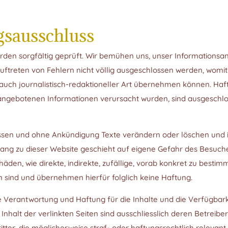
gsausschluss
en sorgfältig geprüft. Wir bemühen uns, unser Informationsangeb
ftreten von Fehlern nicht völlig ausgeschlossen werden, womit w
n auch journalistisch-redaktioneller Art übernehmen können. H
r angebotenen Informationen verursacht wurden, sind ausgeschlos
 und ohne Ankündigung Texte verändern oder löschen und ist n
ugang zu dieser Website geschieht auf eigene Gefahr des Besuch
chäden, wie direkte, indirekte, zufällige, vorab konkret zu best
 sind und übernehmen hierfür folglich keine Haftung.
Verantwortung und Haftung für die Inhalte und die Verfügbarkei
 Inhalt der verlinkten Seiten sind ausschliesslich deren Betreib
itter, die möglicherweise straf- oder haftungsrechtlich relevant